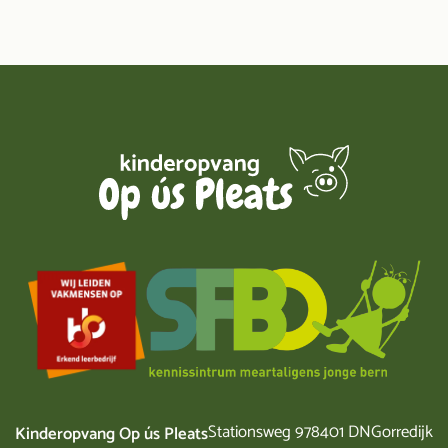
Stationsweg 97
8401 DN
Gorredijk
Kinderopvang Op ús Pleats